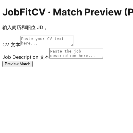
JobFitCV · Match Preview (P
输入简历和职位 JD，
CV 文本
Job Description 文本
Preview Match